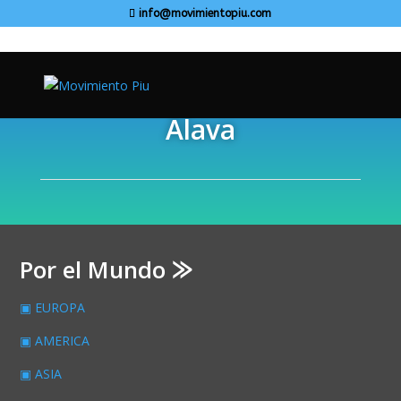
info@movimientopiu.com
Álava
Por el Mundo ⨠
▣ EUROPA
▣ AMERICA
▣ ASIA