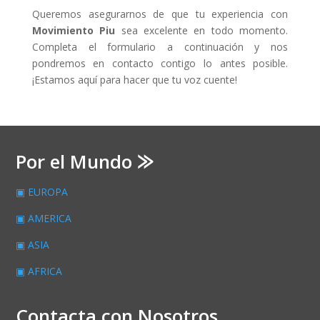
Queremos asegurarnos de que tu experiencia con
Movimiento Piu
sea excelente en todo momento.
Completa el formulario a continuación y nos
pondremos en contacto contigo lo antes posible.
¡Estamos aquí para hacer que tu voz cuente!
Por el Mundo ⨠
▣ EUROPA
▣ AMERICA
▣ ASIA
▣ AFRICA
Contacta con Nosotros