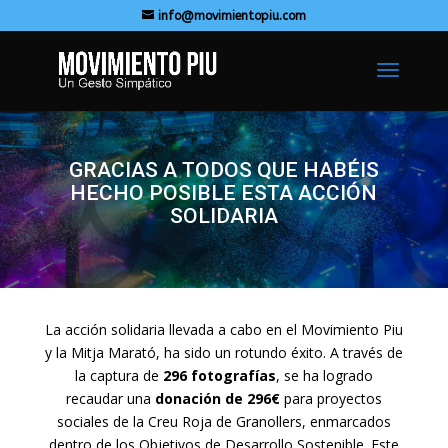
info@movimientopiu.com
GRACIAS A TODOS QUE HABÉIS
HECHO POSIBLE ESTA ACCIÓN
SOLIDARIA
La acción solidaria llevada a cabo en el Movimiento Piu
y la Mitja Marató, ha sido un rotundo éxito. A través de
la captura de
296 fotografías
, se ha logrado
recaudar una
donación de 296€
para proyectos
sociales de la Creu Roja de Granollers, enmarcados
dentro de los Objetivos de Desarrollo Sostenible. Este