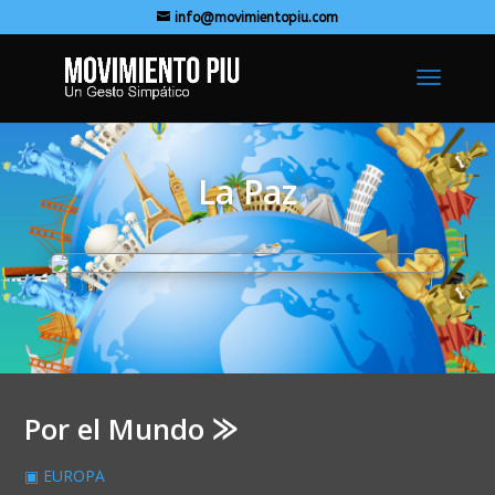
info@movimientopiu.com
La Paz
Por el Mundo ⨠
▣ EUROPA