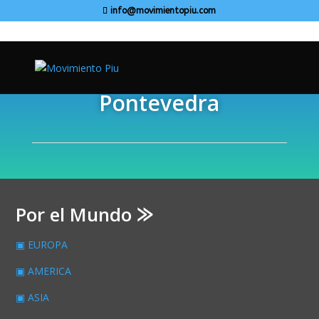
info@movimientopiu.com
Pontevedra
Por el Mundo ⨠
▣ EUROPA
▣ AMERICA
▣ ASIA