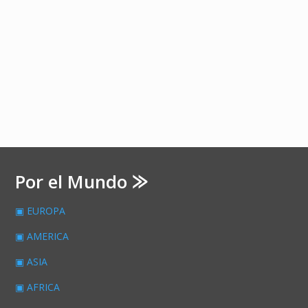
camiseta Movimiento Piu como reconocimiento
a su rendimiento excepcional en la 24ª...
Por el Mundo ⨠
▣ EUROPA
▣ AMERICA
▣ ASIA
▣ AFRICA